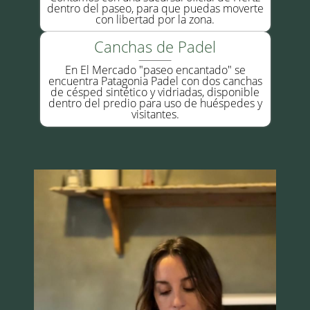
dentro del paseo, para que puedas moverte
con libertad por la zona.
Canchas de Padel
En El Mercado "paseo encantado" se
encuentra Patagonia Padel con dos canchas
de césped sintético y vidriadas, disponible
dentro del predio para uso de huéspedes y
visitantes.