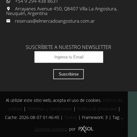
+54 9 294 438 8631
Arrayanes Avenue 450, Q8407 Villa La Angostura,
Neuquén, Argentina
reservas@elmercadoangostura.com.ar
SUSCRÍBETE A NUESTRO NEWSLETTER
Suscribirse
Al utilizar este sitio web, acepta el uso de cookies.
Política de
cookies
|
Términos y condiciones
|
Política de privacidad
|
Cache: 2026-08-07 01:46:45 |
Textos
|
Framework: 3 |
Tag:
..
Sistema Hotelero
por