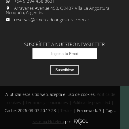
+54 9 294 438 8631
Arrayanes Avenue 450, Q8407 Villa La Angostura,
Neuquén, Argentina
reservas@elmercadoangostura.com.ar
SUSCRÍBETE A NUESTRO NEWSLETTER
Suscribirse
Al utilizar este sitio web, acepta el uso de cookies.
Política de
cookies
|
Términos y condiciones
|
Política de privacidad
|
Cache: 2026-08-07 20:17:23 |
Textos
|
Framework: 3 |
Tag:
..
Sistema Hotelero
por