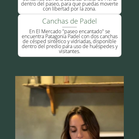
dentro del paseo, para que puedas moverte
con libertad por la zona.
Canchas de Padel
En El Mercado "paseo encantado" se
encuentra Patagonia Padel con dos canchas
de césped sintético y vidriadas, disponible
dentro del predio para uso de huéspedes y
visitantes.