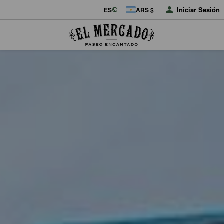
Iniciar Sesión
ES
ARS $